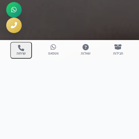
חבילות
שאלות
ווטסאפ
שיחה
200+
נשים עברו את התהליך